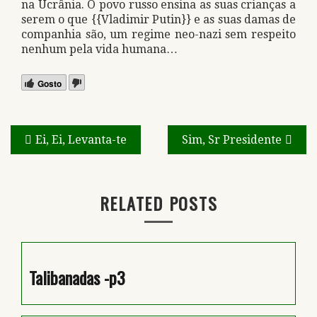
na Ucrânia. O povo russo ensina as suas crianças a
serem o que {{Vladimir Putin}} e as suas damas de
companhia são, um regime neo-nazi sem respeito
nenhum pela vida humana…
Gosto
Navegação
Ei, Ei, Levanta-te
Sim, Sr Presidente
de
artigos
RELATED POSTS
Talibanadas -p3