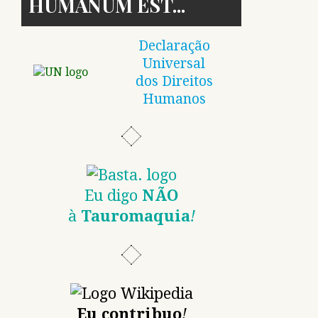
HUMANUM EST
Declaração
Universal
dos Direitos
Humanos
Eu digo
NÃO
à
Tauromaquia
!
Eu contribuo
!