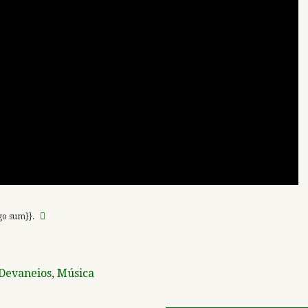
rgo sum}}.
Devaneios
,
Música