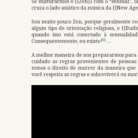
Se misturarmos o {{Zen}} com o “sensual”, 
cruza o lado asiático da música da {{New Age
Sou muito pouco Zen, porque geralmente re
algum tipo de orientação religiosa, o {{Bud
quando isso está conectado à sensualida
Consequentemente, eu existo
[1]
…
A melhor maneira de nos prepararmos para 
cuidado as regras provenientes de pessoas c
temos o direito de morrer da maneira que
você respeita as regras e sobreviverá ou mo