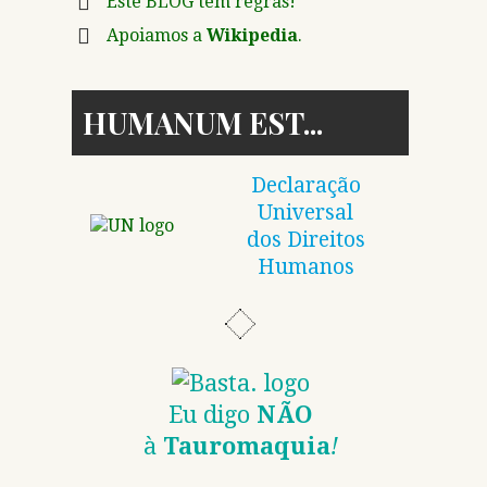
Este BLOG tem regras!
Apoiamos a
Wikipedia
.
HUMANUM EST
Declaração
Universal
dos Direitos
Humanos
Eu digo
NÃO
à
Tauromaquia
!