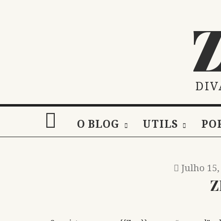
Skip
to
content
DIV
O BLOG
UTILS
PO
Julho 15,
Z