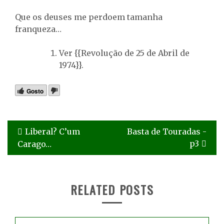
Que os deuses me perdoem tamanha
franqueza…
Ver {{Revolução de 25 de Abril de
1974}}.
Gosto
Navegação
Liberal? C’um
Basta de Touradas -
de
p3
Carago…
artigos
RELATED POSTS