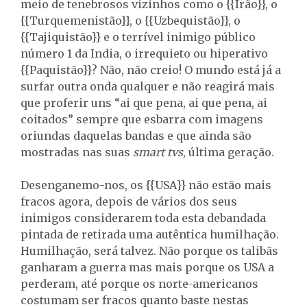
meio de tenebrosos vizinhos como o {{Irão}}, o
{{Turquemenistão}}, o {{Uzbequistão}}, o
{{Tajiquistão}} e o terrível inimigo público
número 1 da India, o irrequieto ou hiperativo
{{Paquistão}}? Não, não creio! O mundo está já a
surfar outra onda qualquer e não reagirá mais
que proferir uns “ai que pena, ai que pena, ai
coitados” sempre que esbarra com imagens
oriundas daquelas bandas e que ainda são
mostradas nas suas
smart tvs
, última geração.
Desenganemo-nos, os {{USA}} não estão mais
fracos agora, depois de vários dos seus
inimigos considerarem toda esta debandada
pintada de retirada uma autêntica humilhação.
Humilhação, será talvez. Não porque os talibãs
ganharam a guerra mas mais porque os USA a
perderam, até porque os norte-americanos
costumam ser fracos quanto baste nestas