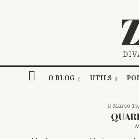
Skip
to
content
DIV
O BLOG
UTILS
PO
Março 15,
QUAR
A