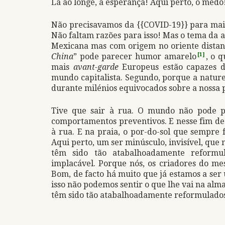
Lá ao longe, a esperança! Aqui perto, o medo
Não precisavamos da {{COVID-19}} para mais
Não faltam razões para isso! Mas o tema da
Mexicana mas com origem no oriente distan
China
” pode parecer humor amarelo
[1]
, o 
mais
avant-garde
Europeus estão capazes d
mundo capitalista. Segundo, porque a nature
durante milénios equivocados sobre a nossa 
Tive que sair à rua. O mundo não pode p
comportamentos preventivos. E nesse fim de 
à rua. E na praia, o por-do-sol que sempre 
Aqui perto, um ser minúsculo, invisível, que n
têm sido tão atabalhoadamente reformul
implacável. Porque nós, os criadores do me
Bom, de facto há muito que já estamos a ser 
isso não podemos sentir o que lhe vai na alm
têm sido tão atabalhoadamente reformulado