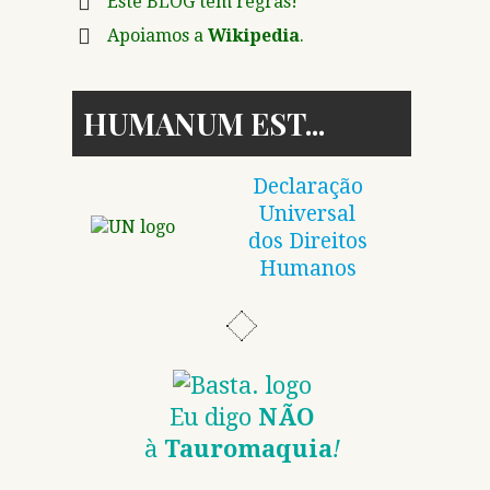
Este BLOG tem regras!
Apoiamos a
Wikipedia
.
HUMANUM EST
Declaração
Universal
dos Direitos
Humanos
Eu digo
NÃO
à
Tauromaquia
!