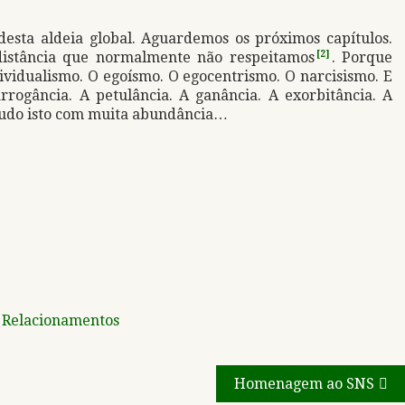
desta aldeia global. Aguardemos os próximos capítulos.
 distância que normalmente não respeitamos
[2]
. Porque
vidualismo. O egoísmo. O egocentrismo. O narcisismo. E
ogância. A petulância. A ganância. A exorbitância. A
 Tudo isto com muita abundância…
d
Relacionamentos
Homenagem ao SNS