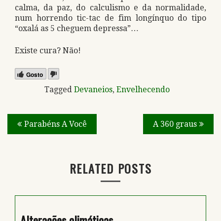
calma, da paz, do calculismo e da normalidade,
num horrendo tic-tac de fim longínquo do tipo
“oxalá as 5 cheguem depressa”…
Existe cura? Não!
Gosto
Tagged
Devaneios
,
Envelhecendo
Navegação
Parabéns A Você
A 360 graus
de
artigos
RELATED POSTS
Alterações climáticas…