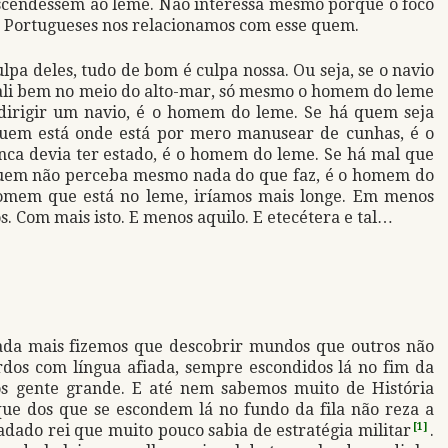
scendessem ao leme. Não interessa mesmo porque o foco
s Portugueses nos relacionamos com esse quem.
lpa deles, tudo de bom é culpa nossa. Ou seja, se o navio
ali bem no meio do alto-mar, só mesmo o homem do leme
dirigir um navio, é o homem do leme. Se há quem seja
uem está onde está por mero manusear de cunhas, é o
ca devia ter estado, é o homem do leme. Se há mal que
quem não perceba mesmo nada do que faz, é o homem do
omem que está no leme, iríamos mais longe. Em menos
 Com mais isto. E menos aquilo. E etecétera e tal…
nada mais fizemos que descobrir mundos que outros não
dos com língua afiada, sempre escondidos lá no fim da
os gente grande. E até nem sabemos muito de História
ue dos que se escondem lá no fundo da fila não reza a
adado rei que muito pouco sabia de estratégia militar
[1]
.