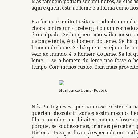
Mas também podiam ser mulheres, se elas a
aqui é quem está ao leme e a forma como nó
E a forma é muito Lusitana: tudo de mau é cu
choca contra um {{iceberg}} ou um rochedo 
é o culpado. Se há quem não saiba mesmo 
incompetente, é o homem do leme. Se há q
homem do leme. Se há quem esteja onde nun
veio ao mundo, é o homem do leme. Se há 
leme. E se o homem do leme não fosse o h
tempo. Com menos custos. Com mais proveitos.
Homem do Leme (Porto).
Nós Portugueses, que na nossa existência 
queriam descobrir, somos assim mesmo. Ler
fila a mandar uns bitaites como se fossem
porque, se soubessemos, iríamos perceber q
História. Dos que ficam à espera de um malf