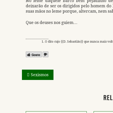
No leme daquele barco bem pejadinho de 
deixarão de ser os dirigidos pelo homem do 
suas mãos no leme porque, altercam, nem sa
Que os deuses nos guiem…
O dito cujo {{D. Sebastião}} que nunca mais 
Gosto
Navegação
Sexismos
de
artigos
REL