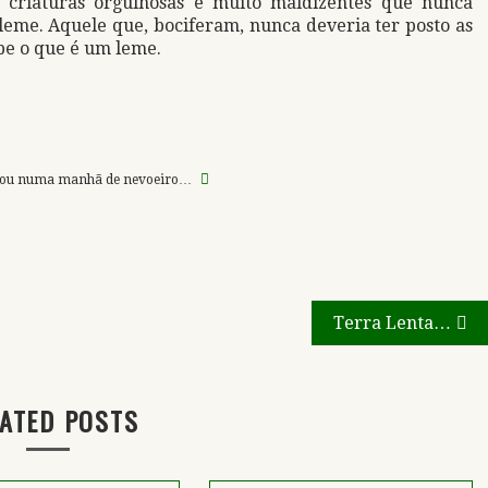
criaturas orgulhosas e muito maldizentes que nunca
leme. Aquele que, bociferam, nunca deveria ter posto as
be o que é um leme.
voltou numa manhã de nevoeiro…
Terra Lenta…
ATED POSTS