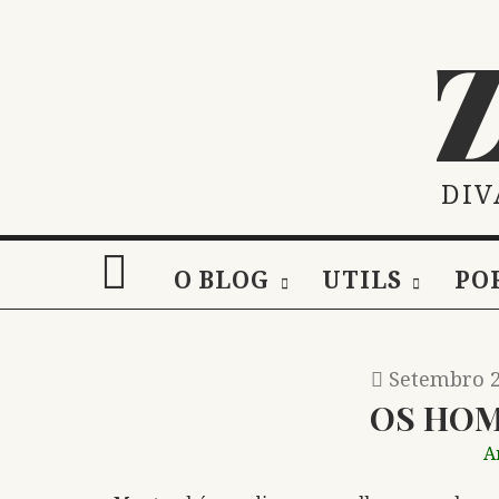
Skip
to
content
DIV
O BLOG
UTILS
PO
Setembro 2
OS HOM
A