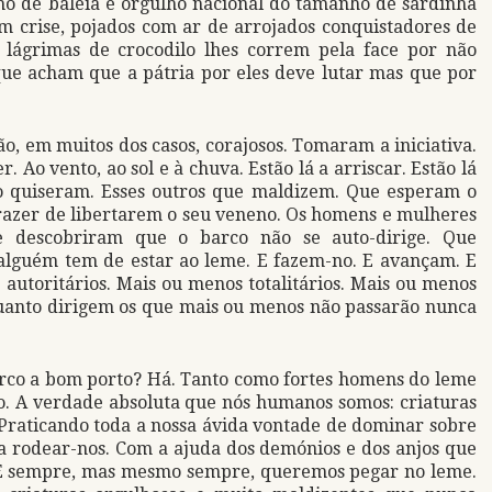
o de baleia e orgulho nacional do tamanho de sardinha
m crise, pojados com ar de arrojados conquistadores de
lágrimas de crocodilo lhes correm pela face por não
ue acham que a pátria por eles deve lutar mas que por
 em muitos dos casos, corajosos. Tomaram a iniciativa.
r. Ao vento, ao sol e à chuva. Estão lá a arriscar. Estão lá
o quiseram. Esses outros que maldizem. Que esperam o
razer de libertarem o seu veneno. Os homens e mulheres
 descobriram que o barco não se auto-dirige. Que
alguém tem de estar ao leme. E fazem-no. E avançam. E
 autoritários. Mais ou menos totalitários. Mais ou menos
quanto dirigem os que mais ou menos não passarão nunca
arco a bom porto? Há. Tanto como fortes homens do leme
o. A verdade absoluta que nós humanos somos: criaturas
. Praticando toda a nossa ávida vontade de dominar sobre
 rodear-nos. Com a ajuda dos demónios e dos anjos que
 E sempre, mas mesmo sempre, queremos pegar no leme.