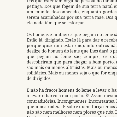
Dos que ostentam orgulho pessoal do tamanh
petinga. Dos que fogem de sua terra natal e
um mundo desconhecido, enquanto gordas 
serem acarinhados por sua terra mãe. Dos q
ela nada têm que se esforçar…
Os homens e mulheres que pegam no leme são,
Estão lá, dirigindo. Estão lá para dar e recebe
porque quiseram estar enquanto outros nã
deslize do homem do leme que lhes dará o p
que pegam no leme são, sempre, os que
descobriram que para chegar a bom porto, 
são mais ou menos altruístas. Mais ou menos
solidários. Mais ou menos seja o que for en
de dirigidos.
E não há fracos homens do leme a levar o b
a levar o barco a mau porto. É! Assim mesm
contraditórias. Incongruentes. Inconstantes
quem nos rodeia. E sobre quem forçaremos a
não são nem melhores nem piores que nós.