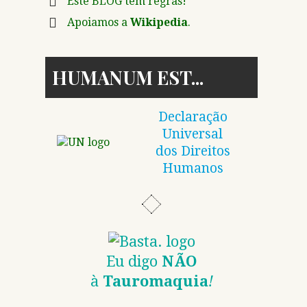
Este BLOG tem regras!
Apoiamos a
Wikipedia
.
HUMANUM EST
Declaração
Universal
dos Direitos
Humanos
Eu digo
NÃO
à
Tauromaquia
!