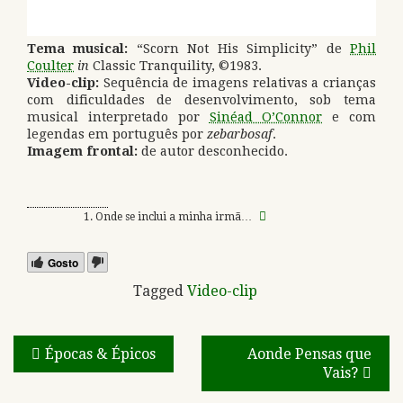
Tema musical:
“Scorn Not His Simplicity” de
Phil
Coulter
in
Classic Tranquility, ©1983.
Video-clip:
Sequência de imagens relativas a crianças
com dificuldades de desenvolvimento, sob tema
musical interpretado por
Sinéad O’Connor
e com
legendas em português por
zebarbosaf
.
Imagem frontal:
de autor desconhecido.
Onde se inclui a minha irmã…
Gosto
Tagged
Video-clip
Navegação
Épocas & Épicos
Aonde Pensas que
Vais?
de