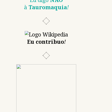
Eu digo
NÃO
à
Tauromaquia
!
Eu contribuo
!