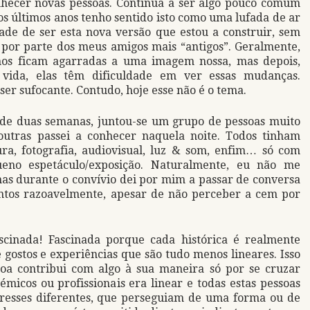
hecer novas pessoas. Continua a ser algo pouco comum
s últimos anos tenho sentido isto como uma lufada de ar
ade de ser esta nova versão que estou a construir, sem
 por parte dos meus amigos mais “antigos”. Geralmente,
nos ficam agarradas a uma imagem nossa, mas depois,
ida, elas têm dificuldade em ver essas mudanças.
er sufocante. Contudo, hoje esse não é o tema.
de duas semanas, juntou-se um grupo de pessoas muito
outras passei a conhecer naquela noite. Todos tinham
ura, fotografia, audiovisual, luz & som, enfim… só com
eno espetáculo/exposição. Naturalmente, eu não me
as durante o convívio dei por mim a passar de conversa
ntos razoavelmente, apesar de não perceber a cem por
scinada! Fascinada porque cada histórica é realmente
 gostos e experiências que são tudo menos lineares. Isso
oa contribui com algo à sua maneira só por se cruzar
icos ou profissionais era linear e todas estas pessoas
eresses diferentes, que perseguiam de uma forma ou de