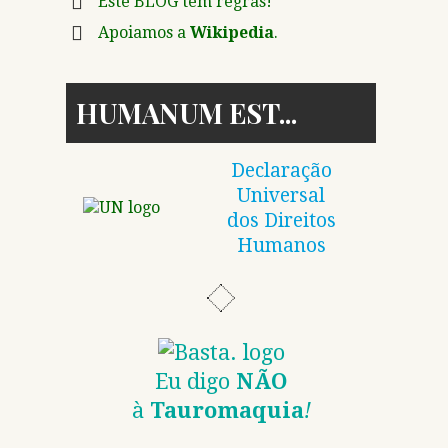
Este BLOG tem regras!
Apoiamos a
Wikipedia
.
HUMANUM EST
Declaração
Universal
dos Direitos
Humanos
Eu digo
NÃO
à
Tauromaquia
!