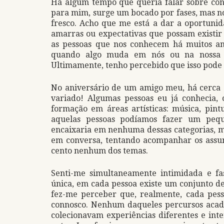
Há algum tempo que queria falar sobre con
para mim, surge um bocado por fases, mas no
fresco. Acho que me está a dar a oportunid
amarras ou expectativas que possam existir
as pessoas que nos conhecem há muitos a
quando algo muda em nós ou na nossa v
Ultimamente, tenho percebido que isso pode s
No aniversário de um amigo meu, há cerca 
variado! Algumas pessoas eu já conhecia, 
formação em áreas artísticas: música, pint
aquelas pessoas podíamos fazer um pequ
encaixaria em nenhuma dessas categorias, m
em conversa, tentando acompanhar os assu
cento nenhum dos temas.
Senti-me simultaneamente intimidada e fa
única, em cada pessoa existe um conjunto de
fez-me perceber que, realmente, cada pess
connosco. Nenhum daqueles percursos académ
colecionavam experiências diferentes e int