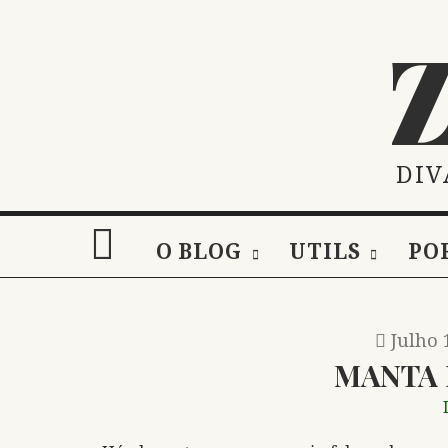
Skip
to
content
DIV
O BLOG
UTILS
PO
Julho 
MANTA 