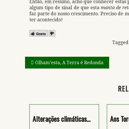
Então, em resumo, acho que conhecer estas p
algum tipo de sinal de que esta
manta de ret
faz parte do nosso crescimento. Preciso de 
ter acontecido!
Gosto
Tagge
Navegação
Olham’esta, A Terra é Redonda
de
artigos
REL
Alterações climáticas…
Aos Tor