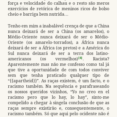
força e velocidade do calhau e o resto são meros
exercícios de retórica de meninos ricos de bolso
cheio e barriga bem nutrida…
Tenho em mim a inabalável crença de que a China
nunca deixará de ser a China (os amarelos), o
Médio-Oriente nunca deixará de ser o Médio-
Oriente (os amarelo-torrados), a África nunca
deixará de ser a África (os pretos) e a América do
Sul nunca deixará de ser a terra dos latino-
americanos (os vermelhos)
[4]
. Racista?
Aparentemente mas não me confesso como tal já
que tive a oportunidade de com todos conviver
sem que tenha praticado qualquer tipo de
“{{apartheid}}”. As raças existem, é um facto, e o
racismo também. Na sequência e parafraseando
os nossos queridos vizinhos, “Yo no creo en el
racismo pero que lo hay, lo hay”, sinto-me
compelido a chegar à singela conclusão de que as
raças sempre existirão e, consequentemente, o
racismo também. Só que aqui pelo ocidente não é