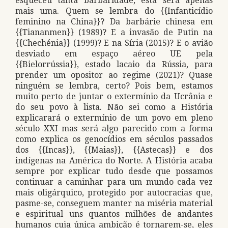
esqueceu tanta barbaridade, esta será apenas
mais uma. Quem se lembra do {{Infanticídio
feminino na China}}? Da barbárie chinesa em
{{Tiananmen}} (1989)? E a invasão de Putin na
{{Chechénia}} (1999)? E na Síria (2015)? E o avião
desviado em espaço aéreo UE pela
{{Bielorrússia}}, estado lacaio da Rússia, para
prender um opositor ao regime (2021)? Quase
ninguém se lembra, certo? Pois bem, estamos
muito perto de juntar o extermínio da Ucrânia e
do seu povo à lista. Não sei como a História
explicarará o extermínio de um povo em pleno
século XXI mas será algo parecido com a forma
como explica os genocídios em séculos passados
dos {{Incas}}, {{Maias}}, {{Astecas}} e dos
indígenas na América do Norte. A História acaba
sempre por explicar tudo desde que possamos
continuar a caminhar para um mundo cada vez
mais oligárquico, protegido por autocracias que,
pasme-se, conseguem manter na miséria material
e espiritual uns quantos milhões de andantes
humanos cuja única ambição é tornarem-se, eles