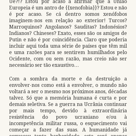
Ué?!? Estou por acaso a afirmar que a União
Europeia é um antro de {{xenofobia}}? Estou e não
é por acaso. Se cá dentro somos xenófobos
imaginem-nos em relação ao exterior! Turcos?
Marroquinos? Angolanos? Sauditas? Indonésios?
Indianos? Chineses? Exato, esses são os amigos de
Putin e não é por coincidência. Claro que poderia
incluir aqui toda uma série de países que têm mil
e uma razões para se sentirem humilhados pelo
Ocidente, com ou sem razão, mas creio não ser
necessário ser tão exaustivo…
Com a sombra da morte e da destruição a
envolver-nos como está a envolver, o mundo não
voltará a ser o mesmo nos próximos anos, décadas
talvez. Só que a memória humana é curta e por
demais seletiva. Se a guerra na Ucrânia continuar
por mais tempo, devido à extraordinária
resistência do povo ucraniano e/ou à
incompetência militar russa, o esquecimento vai
começar a fazer das suas. A humanidade já