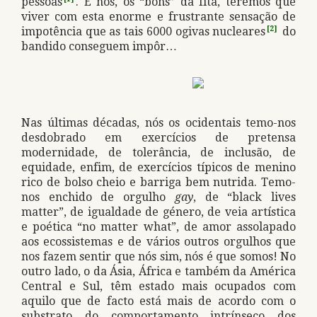
pessoas
. E nós, os “bons” da fita, teremos que
viver com esta enorme e frustrante sensação de
impotência que as tais 6000 ogivas nucleares
[2]
do
bandido conseguem impôr…
Nas últimas décadas, nós os ocidentais temo-nos
desdobrado em exercícios de pretensa
modernidade, de tolerância, de inclusão, de
equidade, enfim, de exercícios típicos de menino
rico de bolso cheio e barriga bem nutrida. Temo-
nos enchido de orgulho
gay
, de “black lives
matter”, de igualdade de género, de veia artística
e poética “no matter what”, de amor assolapado
aos ecossistemas e de vários outros orgulhos que
nos fazem sentir que nós sim, nós é que somos! No
outro lado, o da Ásia, África e também da América
Central e Sul, têm estado mais ocupados com
aquilo que de facto está mais de acordo com o
substrato do comportamento intrínseco dos