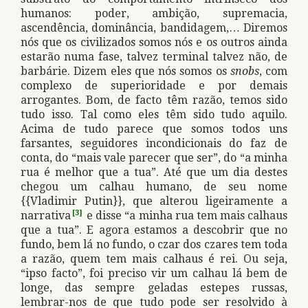
humanos: poder, ambição, supremacia,
ascendência, dominância, bandidagem,… Diremos
nós que os civilizados somos nós e os outros ainda
estarão numa fase, talvez terminal talvez não, de
barbárie. Dizem eles que nós somos os
snobs
, com
complexo de superioridade e por demais
arrogantes. Bom, de facto têm razão, temos sido
tudo isso. Tal como eles têm sido tudo aquilo.
Acima de tudo parece que somos todos uns
farsantes, seguidores incondicionais do faz de
conta, do “mais vale parecer que ser”, do “a minha
rua é melhor que a tua”. Até que um dia destes
chegou um calhau humano, de seu nome
{{Vladimir Putin}}, que alterou ligeiramente a
narrativa
[3]
e disse “a minha rua tem mais calhaus
que a tua”. E agora estamos a descobrir que no
fundo, bem lá no fundo, o czar dos czares tem toda
a razão, quem tem mais calhaus é rei. Ou seja,
“ipso facto”, foi preciso vir um calhau lá bem de
longe, das sempre geladas estepes russas,
lembrar-nos de que tudo pode ser resolvido à