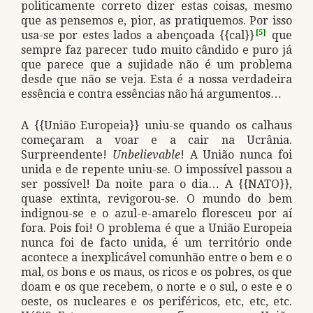
politicamente correto dizer estas coisas, mesmo
que as pensemos e, pior, as pratiquemos. Por isso
usa-se por estes lados a abençoada {{cal}}
[5]
que
sempre faz parecer tudo muito cândido e puro já
que parece que a sujidade não é um problema
desde que não se veja. Esta é a nossa verdadeira
essência e contra essências não há argumentos…
A {{União Europeia}} uniu-se quando os calhaus
começaram a voar e a cair na Ucrânia.
Surpreendente!
Unbelievable
! A União nunca foi
unida e de repente uniu-se. O impossível passou a
ser possível! Da noite para o dia… A {{NATO}},
quase extinta, revigorou-se. O mundo do bem
indignou-se e o azul-e-amarelo floresceu por aí
fora. Pois foi! O problema é que a União Europeia
nunca foi de facto unida, é um território onde
acontece a inexplicável comunhão entre o bem e o
mal, os bons e os maus, os ricos e os pobres, os que
doam e os que recebem, o norte e o sul, o este e o
oeste, os nucleares e os periféricos, etc, etc, etc.