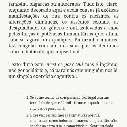
também, oligarcas ou autocratas. Tudo isto, claro,
enquanto decorado aqui e acolá com as já exóticas
manifestações de rua contra os racismos, as
alterações climáticas, os assédios sexuais, as
desigualdades de género e outras levadas a cabo
pelas forças e potências humanitárias que, afinal
sabe-se agora, um qualquer Putinzinho minorca
faz congelar com um dos seus porcos dedinhos
sobre o botão do apocalipse final…
Texto duro este,
n’est ce pas
?
Oui
mas é ingénuo,
não genocidário e, cá para nós que ninguém nos lê,
um singelo exercício cognitivo…
Só como termo de comparação: Portugal tem um
território de quase 92 mil kilómetros quadrados e 11
milhões de pessoas.
Estes valores são meras estimativas porque,
mentirosos como todos os humanos em geral são, não
se sabe ao certo qual a capacidade nuclear instalada