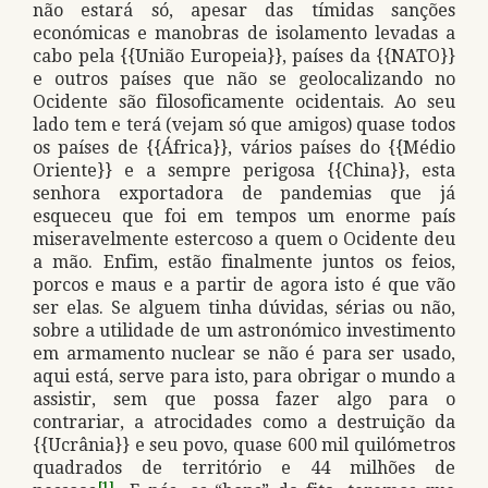
não estará só, apesar das tímidas sanções
económicas e manobras de isolamento levadas a
cabo pela {{União Europeia}}, países da {{NATO}}
e outros países que não se geolocalizando no
Ocidente são filosoficamente ocidentais. Ao seu
lado tem e terá (vejam só que amigos) quase todos
os países de {{África}}, vários países do {{Médio
Oriente}} e a sempre perigosa {{China}}, esta
senhora exportadora de pandemias que já
esqueceu que foi em tempos um enorme país
miseravelmente estercoso a quem o Ocidente deu
a mão. Enfim, estão finalmente juntos os feios,
porcos e maus e a partir de agora isto é que vão
ser elas. Se alguem tinha dúvidas, sérias ou não,
sobre a utilidade de um astronómico investimento
em armamento nuclear se não é para ser usado,
aqui está, serve para isto, para obrigar o mundo a
assistir, sem que possa fazer algo para o
contrariar, a atrocidades como a destruição da
{{Ucrânia}} e seu povo, quase 600 mil quilómetros
quadrados de território e 44 milhões de
[1]