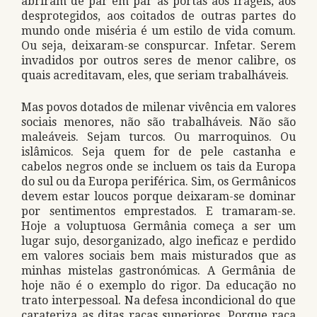
abriram de par em par as portas aos frágeis, aos
desprotegidos, aos coitados de outras partes do
mundo onde miséria é um estilo de vida comum.
Ou seja, deixaram-se conspurcar. Infetar. Serem
invadidos por outros seres de menor calibre, os
quais acreditavam, eles, que seriam trabalháveis.
Mas povos dotados de milenar vivência em valores
sociais menores, não são trabalháveis. Não são
maleáveis. Sejam turcos. Ou marroquinos. Ou
islâmicos. Seja quem for de pele castanha e
cabelos negros onde se incluem os tais da Europa
do sul ou da Europa periférica. Sim, os Germânicos
devem estar loucos porque deixaram-se dominar
por sentimentos emprestados. E tramaram-se.
Hoje a voluptuosa Germânia começa a ser um
lugar sujo, desorganizado, algo ineficaz e perdido
em valores sociais bem mais misturados que as
minhas mistelas gastronómicas. A Germânia de
hoje não é o exemplo do rigor. Da educação no
trato interpessoal. Na defesa incondicional do que
carateriza as ditas raças superiores. Porque raça