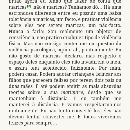
Então agora eu tenho que fazer de conta que
maricas
[2]
não é maricas? Tenhamos dó… Há uma
estrondosa diferença entre eu possuir uma baixa
tolerância a maricas, um facto, e praticar violência
sobre eles por serem maricas, um não-facto.
Nunca o faria! Sou realmente um objetor de
consciência, não pratico qualquer tipo de violência
física. Mas não consigo conter-me na questão da
violência psicológica, aqui e ali, pontualmente. Eu
não gosto de maricas, declaro, mas respeito o
espaço deles enquanto eles não invadirem o meu,
e assim tem acontecido, felizmente. Por mim,
podem casar. Podem adotar crianças e brincar aos
filhos que parecem felizes por terem dois pais ou
duas mães. E até podem emitir as mais absurdas
teorias sobre a sua
mariquice
, desde que se
mantenham à distância. E eu também me
manterei à distância. E vamos respeitarmo-nos
mutuamente. Eu não tento convertê-los, eles não
devem tentar converter-me. E todos viveremos
felizes para sempre…