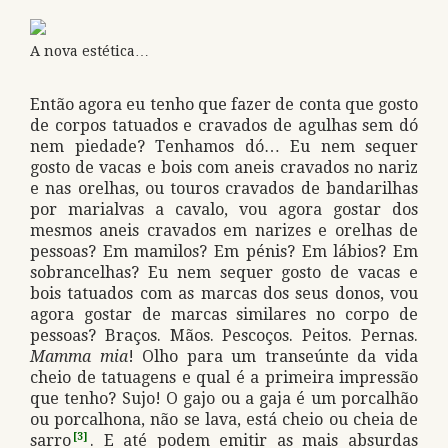
A nova estética…
Então agora eu tenho que fazer de conta que gosto
de corpos tatuados e cravados de agulhas sem dó
nem piedade? Tenhamos dó… Eu nem sequer
gosto de vacas e bois com aneis cravados no nariz
e nas orelhas, ou touros cravados de bandarilhas
por marialvas a cavalo, vou agora gostar dos
mesmos aneis cravados em narizes e orelhas de
pessoas? Em mamilos? Em pénis? Em lábios? Em
sobrancelhas? Eu nem sequer gosto de vacas e
bois tatuados com as marcas dos seus donos, vou
agora gostar de marcas similares no corpo de
pessoas? Braços. Mãos. Pescoços. Peitos. Pernas.
Mamma mia
! Olho para um transeúnte da vida
cheio de tatuagens e qual é a primeira impressão
que tenho? Sujo! O gajo ou a gaja é um porcalhão
ou porcalhona, não se lava, está cheio ou cheia de
sarro
[3]
. E até podem emitir as mais absurdas