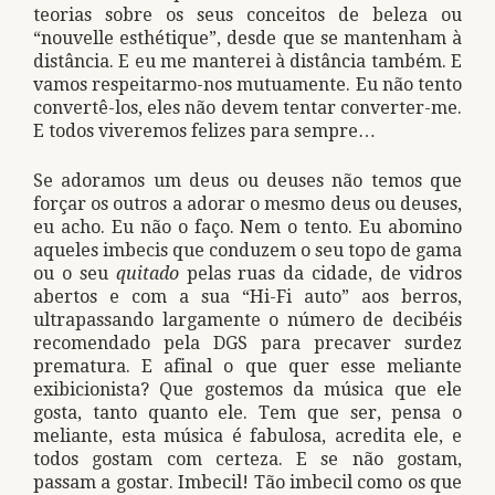
teorias sobre os seus conceitos de beleza ou
“nouvelle esthétique”, desde que se mantenham à
distância. E eu me manterei à distância também. E
vamos respeitarmo-nos mutuamente. Eu não tento
convertê-los, eles não devem tentar converter-me.
E todos viveremos felizes para sempre…
Se adoramos um deus ou deuses não temos que
forçar os outros a adorar o mesmo deus ou deuses,
eu acho. Eu não o faço. Nem o tento. Eu abomino
aqueles imbecis que conduzem o seu topo de gama
ou o seu
quitado
pelas ruas da cidade, de vidros
abertos e com a sua “Hi-Fi auto” aos berros,
ultrapassando largamente o número de decibéis
recomendado pela DGS para precaver surdez
prematura. E afinal o que quer esse meliante
exibicionista? Que gostemos da música que ele
gosta, tanto quanto ele. Tem que ser, pensa o
meliante, esta música é fabulosa, acredita ele, e
todos gostam com certeza. E se não gostam,
passam a gostar. Imbecil! Tão imbecil como os que