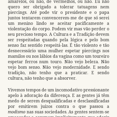
amarelos, ou não, de vermelhos, ou não. Eu não
quero ser obrigado a tolerar tatuagens nem
piercings. Até pode vir o presidente e o papa
juntos tentarem convencerem-me de que só serei
um menino lindo se aceitar pacificamente a
violentação do corpo. Podem vir mas vão perder o
seu precioso tempo. A Cultura e a Tradição devem
ser respeitadas quando pela lógica e pelo bom
senso faz sentido respeitá-las. É tão violento e tão
desnecessário uma mulher espetar piercings nos
mamilos ou nos lábios da vagina como um toureiro
espetar ferros num touro. Não vejo beleza. Não
vejo bom senso. Não vejo modernidade. E sendo
tradição, não tenho que a praticar. E sendo
cultura, não tenho que a absorver.
Vivemos tempos de um incomodativo pressionante
apelo à adoração da diferença. E as gentes já têm
medo de serem desqualificadas e desclassificadas
por emitirem juízos contra o que passou a
modismo
nas suas sociedades. As gentes sentem-se