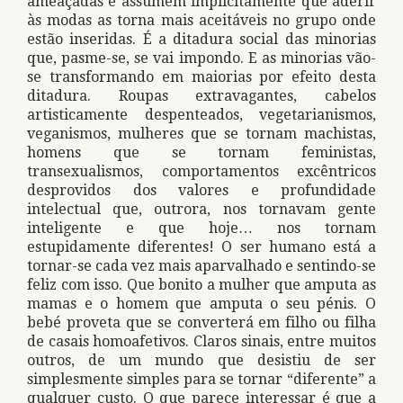
ameaçadas e assumem implicitamente que aderir
às modas as torna mais aceitáveis no grupo onde
estão inseridas. É a ditadura social das minorias
que, pasme-se, se vai impondo. E as minorias vão-
se transformando em maiorias por efeito desta
ditadura. Roupas extravagantes, cabelos
artisticamente despenteados, vegetarianismos,
veganismos, mulheres que se tornam machistas,
homens que se tornam feministas,
transexualismos, comportamentos excêntricos
desprovidos dos valores e profundidade
intelectual que, outrora, nos tornavam gente
inteligente e que hoje… nos tornam
estupidamente diferentes! O ser humano está a
tornar-se cada vez mais aparvalhado e sentindo-se
feliz com isso. Que bonito a mulher que amputa as
mamas e o homem que amputa o seu pénis. O
bebé proveta que se converterá em filho ou filha
de casais homoafetivos. Claros sinais, entre muitos
outros, de um mundo que desistiu de ser
simplesmente simples para se tornar “diferente” a
qualquer custo. O que parece interessar é que a