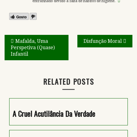
entranhado devido a falta de hábitos de higiene.
Gosto
Navegação
Mafalda, Uma
Disfunção Moral
Perspetiva (Quase)
de
Infantil
artigos
RELATED POSTS
A Cruel Acutilância Da Verdade