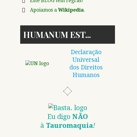
Este BLOG tem regras!
Apoiamos a
Wikipedia
.
HUMANUM EST
Declaração
Universal
dos Direitos
Humanos
Eu digo
NÃO
à
Tauromaquia
!