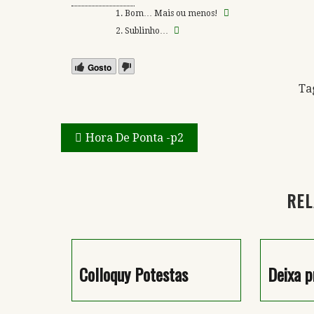
Bom… Mais ou menos!
Sublinho…
Gosto
Ta
Navegação
Hora De Ponta -p2
de
artigos
REL
Colloquy Potestas
Deixa p