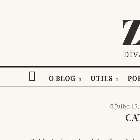
Skip
to
content
DIV
O BLOG
UTILS
PO
Julho 15,
CA