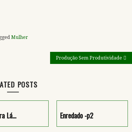
gged
Mulher
Produção Sem Produtividade
ATED POSTS
ra Lá…
Enredado -p2