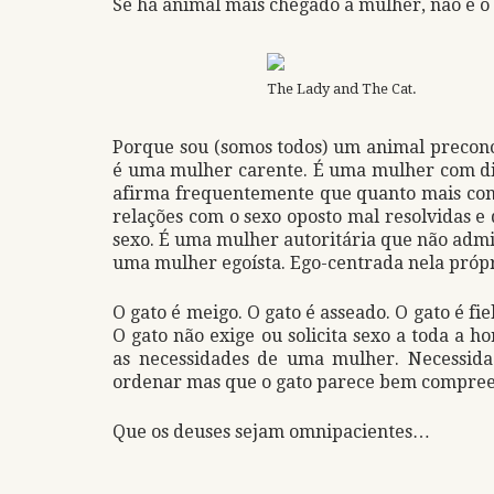
Se há animal mais chegado à mulher, não é o
The Lady and The Cat.
Porque sou (somos todos) um animal preconc
é uma mulher carente. É uma mulher com di
afirma frequentemente que quanto mais con
relações com o sexo oposto mal resolvidas 
sexo. É uma mulher autoritária que não ad
uma mulher egoísta. Ego-centrada nela próp
O gato é meigo. O gato é asseado. O gato é fi
O gato não exige ou solicita sexo a toda a 
as necessidades de uma mulher. Necessid
ordenar mas que o gato parece bem compre
Que os deuses sejam omnipacientes…