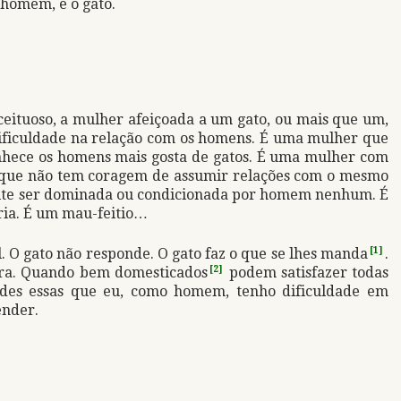
 homem, é o gato.
eituoso, a mulher afeiçoada a um gato, ou mais que um,
ficuldade na relação com os homens. É uma mulher que
hece os homens mais gosta de gatos. É uma mulher com
e que não tem coragem de assumir relações com o mesmo
mite ser dominada ou condicionada por homem nenhum. É
ria. É um mau-feitio…
el. O gato não responde. O gato faz o que se lhes manda
[1]
.
hora. Quando bem domesticados
[2]
podem satisfazer todas
ades essas que eu, como homem, tenho dificuldade em
ender.