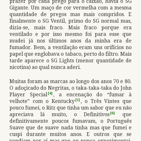
prazer por cada prego para o caixão, havia o SG
Gigante. Um maço de cor vermelha com a mesma
quantidade de pregos mas mais compridos. E
finalmente o SG Ventil, primo do SG normal mas,
dizia-se, mais fraco. Mais fraco porque era
ventilado e por isso mesmo foi para esse que
mudei já nos últimos anos da minha era de
fumador. Bem, a ventilação eram uns orifícios no
papel que englobava o tabaco, perto do filtro. Mais
tarde aparece o SG Lights (menor quantidade de
nicotina) ao qual nunca aderi.
Muitas foram as marcas ao longo dos anos 70 e 80.
O adoçicado do Negritas, o taka-taka-taka do John
Player Special
[4]
, a encenação do “fumar à
velhote” com o Kentucky
[5]
, o Três Vintes que
pouco fumei, o Ritz que tinha um sabor que eu não
apreciava lá muito, o Definitivos
[6]
que
definitivamente poucos fumavam, o Português
Suave que de suave nada tinha mas que fumei e
cuspi durante muitos anos. E outros que se
vendiam por aí mas que eu nunca experimentei.