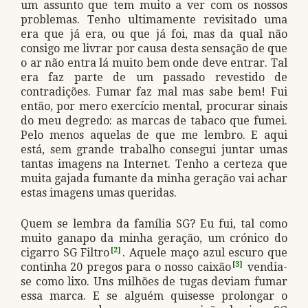
um assunto que tem muito a ver com os nossos
problemas. Tenho ultimamente revisitado uma
era que já era, ou que já foi, mas da qual não
consigo me livrar por causa desta sensação de que
o ar não entra lá muito bem onde deve entrar. Tal
era faz parte de um passado revestido de
contradições. Fumar faz mal mas sabe bem! Fui
então, por mero exercício mental, procurar sinais
do meu degredo: as marcas de tabaco que fumei.
Pelo menos aquelas de que me lembro. E aqui
está, sem grande trabalho consegui juntar umas
tantas imagens na Internet. Tenho a certeza que
muita gajada fumante da minha geração vai achar
estas imagens umas queridas.
Quem se lembra da família SG? Eu fui, tal como
muito ganapo da minha geração, um crónico do
cigarro SG Filtro
[2]
. Aquele maço azul escuro que
continha 20 pregos para o nosso caixão
[3]
vendia-
se como lixo. Uns milhões de tugas deviam fumar
essa marca. E se alguém quisesse prolongar o