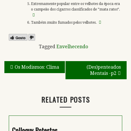
Extremamente popular entre os velhotes da época era
o campeão dos cigarros classificados de “mata ratos”.
Também muito fumados pelos velhotes.
Gosto
Tagged
Envelhecendo
Navegação
Os Modismos: Clima
(Des)penteados
Mentais -p2
de
artigos
RELATED POSTS
Colloquy Potestas