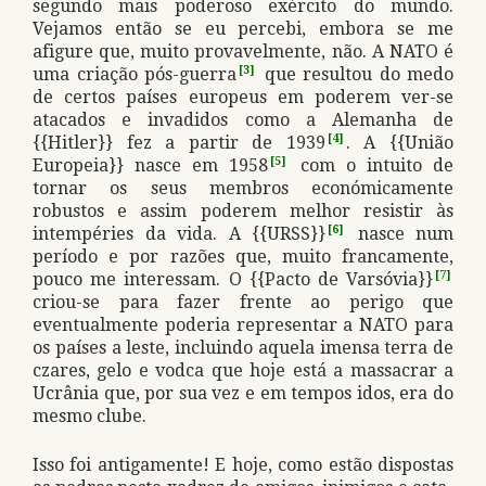
segundo mais poderoso exército do mundo.
Vejamos então se eu percebi, embora se me
afigure que, muito provavelmente, não. A NATO é
uma criação pós-guerra
[3]
que resultou do medo
de certos países europeus em poderem ver-se
atacados e invadidos como a Alemanha de
{{Hitler}} fez a partir de 1939
[4]
. A {{União
Europeia}} nasce em 1958
[5]
com o intuito de
tornar os seus membros económicamente
robustos e assim poderem melhor resistir às
intempéries da vida. A {{URSS}}
[6]
nasce num
período e por razões que, muito francamente,
pouco me interessam. O {{Pacto de Varsóvia}}
[7]
criou-se para fazer frente ao perigo que
eventualmente poderia representar a NATO para
os países a leste, incluindo aquela imensa terra de
czares, gelo e vodca que hoje está a massacrar a
Ucrânia que, por sua vez e em tempos idos, era do
mesmo clube.
Isso foi antigamente! E hoje, como estão dispostas