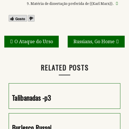
Matéria de dissertação preferida de {{Karl Marx}}.
Gosto
Navegação
O Ataque do Urso
Russians, Go Home
de
artigos
RELATED POSTS
Talibanadas -p3
Burlesco Russo!