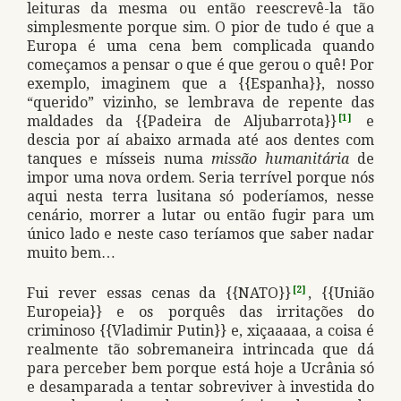
leituras da mesma ou então reescrevê-la tão
simplesmente porque sim. O pior de tudo é que a
Europa é uma cena bem complicada quando
começamos a pensar o que é que gerou o quê! Por
exemplo, imaginem que a {{Espanha}}, nosso
“querido” vizinho, se lembrava de repente das
maldades da {{Padeira de Aljubarrota}}
[1]
e
descia por aí abaixo armada até aos dentes com
tanques e mísseis numa
missão humanitária
de
impor uma nova ordem. Seria terrível porque nós
aqui nesta terra lusitana só poderíamos, nesse
cenário, morrer a lutar ou então fugir para um
único lado e neste caso teríamos que saber nadar
muito bem…
Fui rever essas cenas da {{NATO}}
[2]
, {{União
Europeia}} e os porquês das irritações do
criminoso {{Vladimir Putin}} e, xiçaaaaa, a coisa é
realmente tão sobremaneira intrincada que dá
para perceber bem porque está hoje a Ucrânia só
e desamparada a tentar sobreviver à investida do