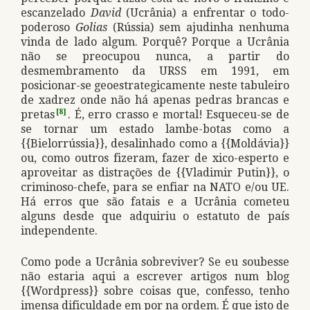
escanzelado
David
(Ucrânia) a enfrentar o todo-
poderoso
Golias
(Rússia) sem ajudinha nenhuma
vinda de lado algum. Porquê? Porque a Ucrânia
não se preocupou nunca, a partir do
desmembramento da URSS em 1991, em
posicionar-se geoestrategicamente neste tabuleiro
de xadrez onde não há apenas pedras brancas e
pretas
[8]
. É, erro crasso e mortal! Esqueceu-se de
se tornar um estado lambe-botas como a
{{Bielorrússia}}, desalinhado como a {{Moldávia}}
ou, como outros fizeram, fazer de xico-esperto e
aproveitar as distrações de {{Vladimir Putin}}, o
criminoso-chefe, para se enfiar na NATO e/ou UE.
Há erros que são fatais e a Ucrânia cometeu
alguns desde que adquiriu o estatuto de país
independente.
Como pode a Ucrânia sobreviver? Se eu soubesse
não estaria aqui a escrever artigos num blog
{{Wordpress}} sobre coisas que, confesso, tenho
imensa dificuldade em por na ordem. É que isto de