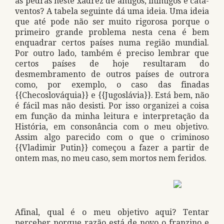
as pedras neste xadrez de amigos, inimigos e cata-
ventos? A tabela seguinte dá uma ideia. Uma ideia
que até pode não ser muito rigorosa porque o
primeiro grande problema nesta cena é bem
enquadrar certos países numa região mundial.
Por outro lado, também é preciso lembrar que
certos países de hoje resultaram do
desmembramento de outros países de outrora
como, por exemplo, o caso das finadas
{{Checoslováquia}} e {{Jugoslávia}}. Está bem, não
é fácil mas não desisti. Por isso organizei a coisa
em função da minha leitura e interpretação da
História, em consonância com o meu objetivo.
Assim algo parecido com o que o criminoso
{{Vladimir Putin}} começou a fazer a partir de
ontem mas, no meu caso, sem mortos nem feridos.
Afinal, qual é o meu objetivo aqui? Tentar
perceber porque razão está de novo o franzino e