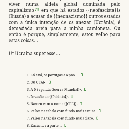
viver numa aldeia global dominada pelo
capitalismo
[9]
em que há estados {{neofascista}}s
(Rússia) a acusar de {{neonazismo}} outros estados
com a única intenção de os anexar (Ucrânia), é
demasiada areia para a minha camioneta. Ou
então é porque, simplesmente, estou velho para
estas coisas…
Ut Ucraina superesse…
Lá está, os portugas e o pão…
Ou OTAN.
A {{Segunda Guerra Mundial}}.
Invasão da {{Polónia}}.
Nasceu com o nome {{CEE}}.
Países na tabela com fundo mais escuro.
Países na tabela com fundo mais claro.
Racismos à parte…