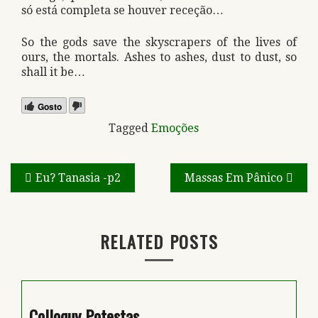
só está completa se houver receção…
So the gods save the skyscrapers of the lives of
ours, the mortals. Ashes to ashes, dust to dust, so
shall it be…
Gosto
Tagged
Emoções
Navegação
Eu? Tanasia -p2
Massas Em Pânico
de
artigos
RELATED POSTS
Colloquy Potestas